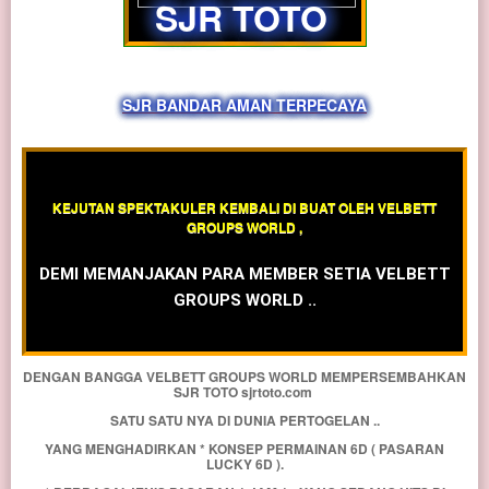
SJR TOTO
SJR BANDAR AMAN TERPECAYA
KEJUTAN SPEKTAKULER KEMBALI DI BUAT OLEH VELBETT
GROUPS WORLD ,
DEMI MEMANJAKAN PARA MEMBER SETIA VELBETT
GROUPS WORLD ..
DENGAN BANGGA VELBETT GROUPS WORLD MEMPERSEMBAHKAN
SJR TOTO sjrtoto.com
SATU SATU NYA DI DUNIA PERTOGELAN ..
YANG MENGHADIRKAN * KONSEP PERMAINAN 6D ( PASARAN
LUCKY 6D ).